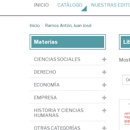
(CURRENT)
INICIO
CATÁLOGO
NUESTRAS
EDIT
Inicio
Ramos Antón, Juan José
Materias
Li
Lib
de
CIENCIAS SOCIALES
Mos
Ra
An
DERECHO
Ju
ECONOMÍA
Jo
EMPRESA
HISTORIA Y CIENCIAS
HUMANAS
OTRAS CATEGORÍAS