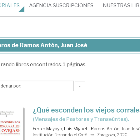
ORIALES
AGENCIA
SUSCRIPCIONES
NUESTRAS
LI
bros de Ramos Antón, Juan José
ros
trando
libros encontrados.
1
páginas.
mos
tón,
an
↑
sé
¿Qué esconden los viejos corrale
(Mensajes de Pastores y Transeúntes).
Ferrer Mayayo, Luis Miguel
Ramos Antón, Juan Jos
Institución Fernando el Católico . Zaragoza, 2020