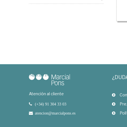
¿DUD
Atención al cliente
Com
Pre
(+34) 91 304 33 03
Polí
atencion@marcialpons.es