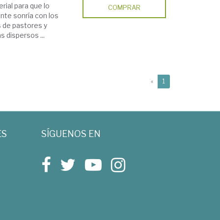
erial para que lo
COMPRAR
nte sonría con los
s de pastores y
s dispersos ...
(current)
«
1
ES
SÍGUENOS EN