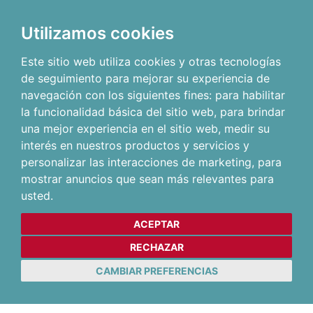
Utilizamos cookies
Este sitio web utiliza cookies y otras tecnologías
de seguimiento para mejorar su experiencia de
navegación con los siguientes fines:
para habilitar
la funcionalidad básica del sitio web
,
para brindar
una mejor experiencia en el sitio web
,
medir su
interés en nuestros productos y servicios y
personalizar las interacciones de marketing
,
para
mostrar anuncios que sean más relevantes para
usted
.
ACEPTAR
RECHAZAR
CAMBIAR PREFERENCIAS