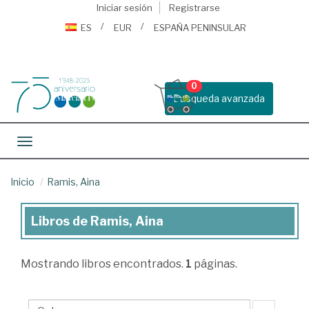
Iniciar sesión
Registrarse
ES
EUR
ESPAÑA PENINSULAR
0
Busqueda avanzada
Toggle navigation
Inicio
Ramis, Aina
Libros de Ramis, Aina
Libros
de
Mostrando
libros encontrados.
1
páginas.
Ramis,
Aina