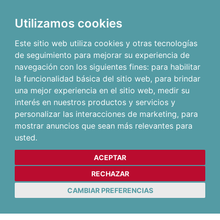
Utilizamos cookies
Este sitio web utiliza cookies y otras tecnologías
de seguimiento para mejorar su experiencia de
navegación con los siguientes fines:
para habilitar
la funcionalidad básica del sitio web
,
para brindar
una mejor experiencia en el sitio web
,
medir su
interés en nuestros productos y servicios y
personalizar las interacciones de marketing
,
para
mostrar anuncios que sean más relevantes para
usted
.
ACEPTAR
RECHAZAR
CAMBIAR PREFERENCIAS