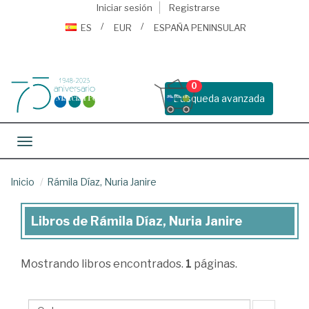
Iniciar sesión
Registrarse
ES
EUR
ESPAÑA PENINSULAR
0
Busqueda avanzada
Toggle navigation
Inicio
Rámila Díaz, Nuria Janire
Libros de Rámila Díaz, Nuria Janire
Libros
de
Mostrando
libros encontrados.
1
páginas.
Rámila
Díaz,