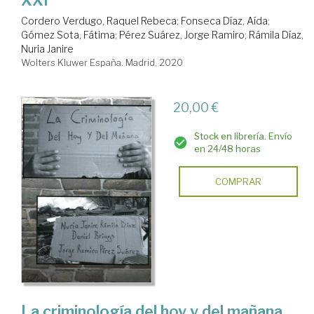
XXI
Cordero Verdugo, Raquel Rebeca
;
Fonseca Díaz, Aída
;
Gómez Sota, Fátima
;
Pérez Suárez, Jorge Ramiro
;
Rámila Díaz,
Nuria Janire
Wolters Kluwer España. Madrid, 2020
20,00 €
Stock en librería. Envío
en 24/48 horas
COMPRAR
La criminología del hoy y del mañana