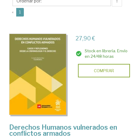
Nuria
↑
Janire
(current)
«
1
27,90 €
Stock en librería. Envío
en 24/48 horas
COMPRAR
Derechos Humanos vulnerados en
conflictos armados