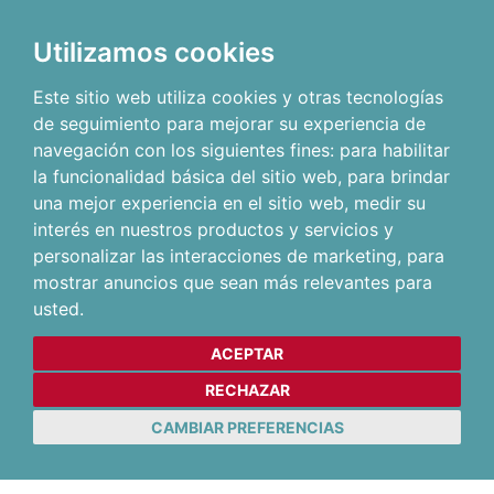
Utilizamos cookies
Este sitio web utiliza cookies y otras tecnologías
de seguimiento para mejorar su experiencia de
navegación con los siguientes fines:
para habilitar
la funcionalidad básica del sitio web
,
para brindar
una mejor experiencia en el sitio web
,
medir su
interés en nuestros productos y servicios y
personalizar las interacciones de marketing
,
para
mostrar anuncios que sean más relevantes para
usted
.
ACEPTAR
RECHAZAR
CAMBIAR PREFERENCIAS