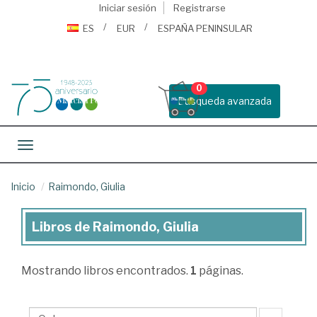
Iniciar sesión
Registrarse
ES
EUR
ESPAÑA PENINSULAR
0
Busqueda avanzada
Toggle navigation
Inicio
Raimondo, Giulia
Libros de Raimondo, Giulia
Libros
de
Mostrando
libros encontrados.
1
páginas.
Raimondo,
Giulia