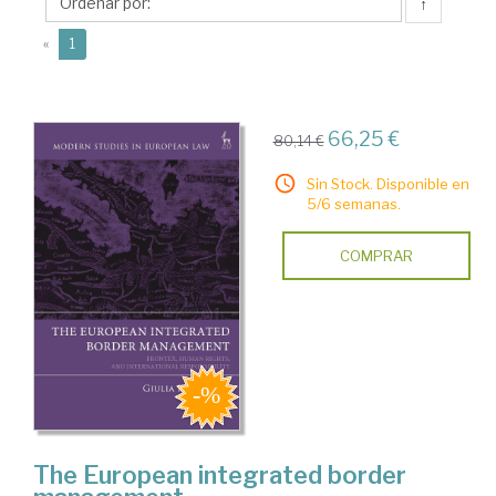
↑
(current)
«
1
66,25 €
80,14 €
Sin Stock. Disponible en
5/6 semanas.
COMPRAR
The European integrated border