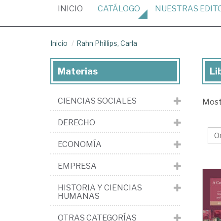
(CURRENT)
INICIO
CATÁLOGO
NUESTRAS
EDIT
Inicio
Rahn Phillips, Carla
Materias
Li
Lib
de
CIENCIAS SOCIALES
Mos
Ra
Phi
DERECHO
Car
ECONOMÍA
EMPRESA
HISTORIA Y CIENCIAS
HUMANAS
OTRAS CATEGORÍAS