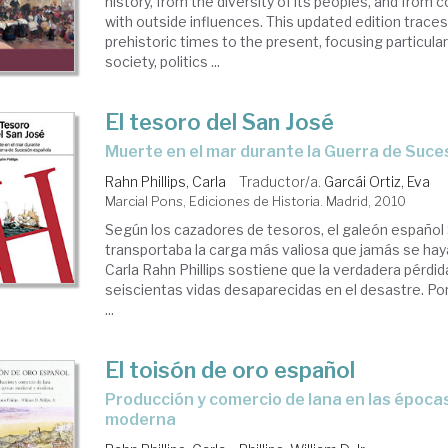
history, from the diversity of its peoples, and from 
with outside influences. This updated edition traces
prehistoric times to the present, focusing particular
society, politics ...
El tesoro del San José
muerte en el mar durante la Guerra de Suc
Rahn Phillips, Carla
Traductor/a.
Garcái Ortiz, Eva
Marcial Pons, Ediciones de Historia. Madrid, 2010
Según los cazadores de tesoros, el galeón español
transportaba la carga más valiosa que jamás se haya
Carla Rahn Phillips sostiene que la verdadera pérdida
seiscientas vidas desaparecidas en el desastre. Po
...
El toisón de oro español
producción y comercio de lana en las épocas medieval y
moderna