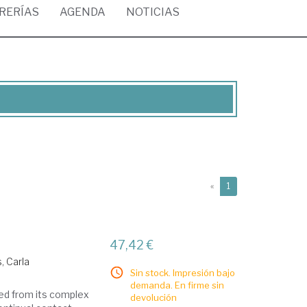
BRERÍAS
AGENDA
NOTICIAS
(current)
«
1
47,42 €
s, Carla
Sin stock. Impresión bajo
demanda. En firme sin
rged from its complex
devolución