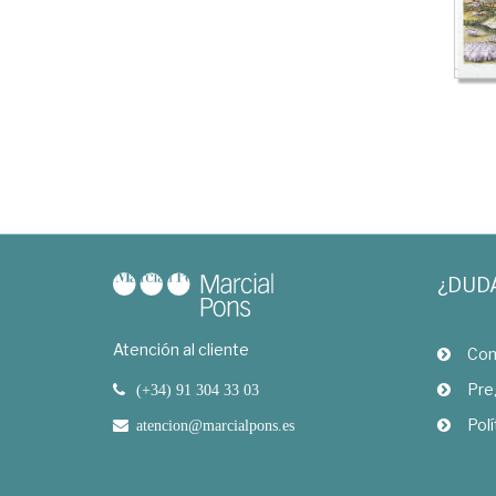
¿DUD
Atención al cliente
Com
Pre
(+34) 91 304 33 03
Polí
atencion@marcialpons.es