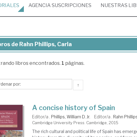
ORIALES
AGENCIA
SUSCRIPCIONES
NUESTRAS
LI
bros de Rahn Phillips, Carla
ros
trando
libros encontrados.
1
páginas.
hn
llips,
la
↑
A concise history of Spain
Editor/a .
Phillips, William D. Jr.
Editor/a .
Rahn Phillip
Cambridge University Press. Cambridge, 2015
The rich cultural and political life of Spain has eme