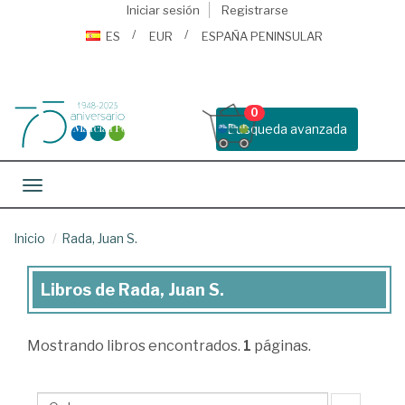
Iniciar sesión
Registrarse
ES
EUR
ESPAÑA PENINSULAR
0
Busqueda avanzada
Toggle navigation
Inicio
Rada, Juan S.
Libros de Rada, Juan S.
Libros
de
Mostrando
libros encontrados.
1
páginas.
Rada,
Juan