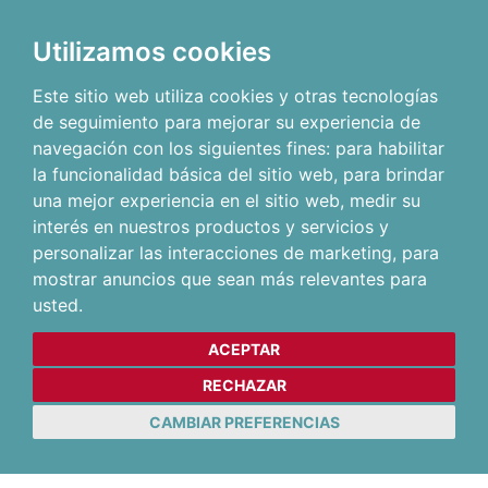
Utilizamos cookies
Este sitio web utiliza cookies y otras tecnologías
de seguimiento para mejorar su experiencia de
navegación con los siguientes fines:
para habilitar
la funcionalidad básica del sitio web
,
para brindar
una mejor experiencia en el sitio web
,
medir su
interés en nuestros productos y servicios y
personalizar las interacciones de marketing
,
para
mostrar anuncios que sean más relevantes para
usted
.
ACEPTAR
RECHAZAR
CAMBIAR PREFERENCIAS