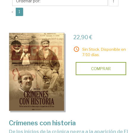
S.
↑
(current)
«
1
22,90 €
Sin Stock. Disponible en
7/10 días.
COMPRAR
Crímenes con historia
de los inicios de la crónica negra a la aparición de El