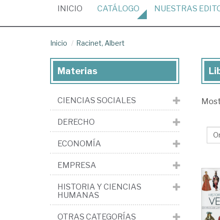
(CURRENT)
INICIO
CATÁLOGO
NUESTRAS
EDIT
Inicio
Racinet, Albert
Materias
Li
Lib
de
CIENCIAS SOCIALES
Mos
Rac
Alb
DERECHO
ECONOMÍA
EMPRESA
HISTORIA Y CIENCIAS
HUMANAS
OTRAS CATEGORÍAS