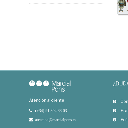
¿DUD
Atención al cliente
Com
Pre
(+34) 91 304 33 03
Polí
atencion@marcialpons.es