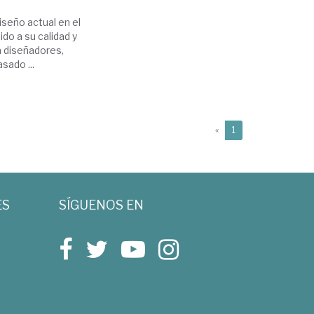
iseño actual en el
do a su calidad y
a diseñadores,
sado ...
(current)
«
1
ES
SÍGUENOS EN