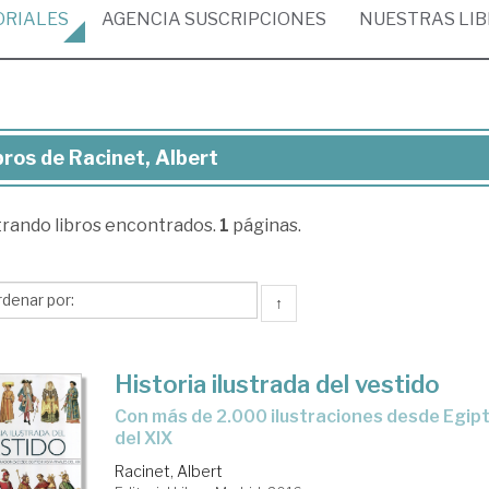
ORIALES
AGENCIA
SUSCRIPCIONES
NUESTRAS
LI
bros de Racinet, Albert
ros
trando
libros encontrados.
1
páginas.
inet,
ert
↑
Historia ilustrada del vestido
con más de 2.000 ilustraciones desde Egipto hasta finales
del XIX
Racinet, Albert