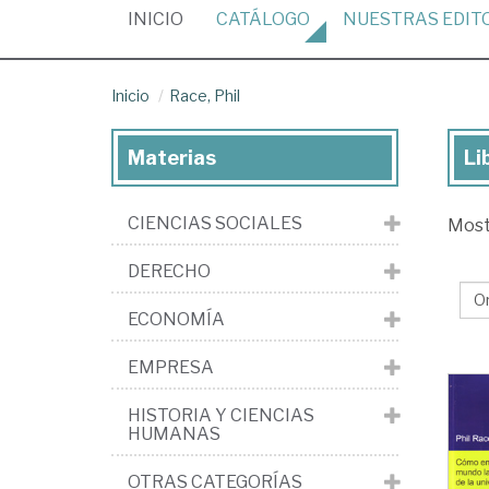
(CURRENT)
INICIO
CATÁLOGO
NUESTRAS
EDIT
Inicio
Race, Phil
Materias
Li
Lib
de
CIENCIAS SOCIALES
Mos
Ra
Phi
DERECHO
ECONOMÍA
EMPRESA
HISTORIA Y CIENCIAS
HUMANAS
OTRAS CATEGORÍAS