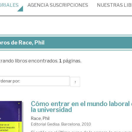
ORIALES
AGENCIA
SUSCRIPCIONES
NUESTRAS
LI
bros de Race, Phil
ros
trando
libros encontrados.
1
páginas.
ce,
l
↑
Cómo entrar en el mundo laboral
la universidad
Race, Phil
Editorial Gedisa. Barcelona, 2010