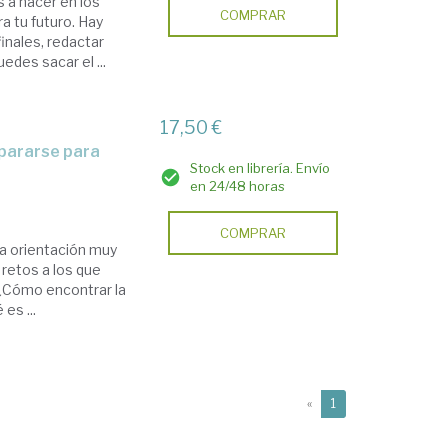
s a hacer en los
COMPRAR
 tu futuro. Hay
inales, redactar
edes sacar el ...
17,50 €
Stock en librería. Envío
en 24/48 horas
COMPRAR
na orientación muy
retos a los que
 ¿Cómo encontrar la
es ...
(current)
«
1