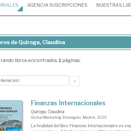
ORIALES
AGENCIA
SUSCRIPCIONES
NUESTRAS
LI
bros de Quiroga, Claudina
ros
trando
libros encontrados.
1
páginas.
roga,
udina
↑
Finanzas Internacionales
Quiroga, Claudina
Global Marketing Strategies. Madrid, 2020
La finalidad del libro Finanzas Internacionales es ex