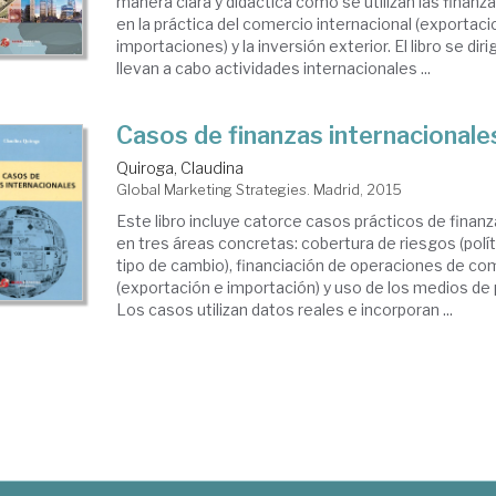
manera clara y didáctica cómo se utilizan las finanz
en la práctica del comercio internacional (exportac
importaciones) y la inversión exterior. El libro se d
llevan a cabo actividades internacionales ...
Casos de finanzas internacionale
Quiroga, Claudina
Global Marketing Strategies. Madrid, 2015
Este libro incluye catorce casos prácticos de finan
en tres áreas concretas: cobertura de riesgos (polí
tipo de cambio), financiación de operaciones de co
(exportación e importación) y uso de los medios de 
Los casos utilizan datos reales e incorporan ...