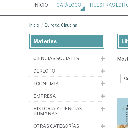
(CURRENT)
INICIO
CATÁLOGO
NUESTRAS
EDIT
Inicio
Quiroga, Claudina
Materias
Li
Lib
de
CIENCIAS SOCIALES
Mos
Qui
Cla
DERECHO
ECONOMÍA
EMPRESA
HISTORIA Y CIENCIAS
HUMANAS
OTRAS CATEGORÍAS