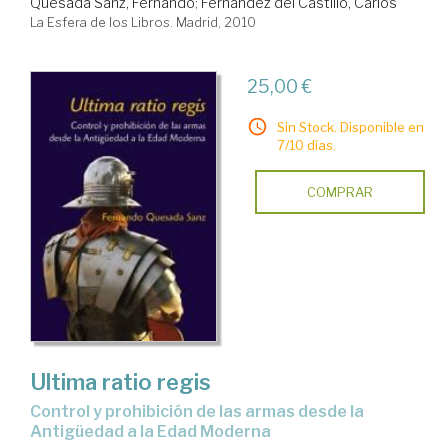
Quesada Sanz, Fernando
;
Fernández del Castillo, Carlos
La Esfera de los Libros. Madrid, 2010
25,00 €
Sin Stock. Disponible en
7/10 días.
COMPRAR
Ultima ratio regis
control y prohibición de las armas desde la
Antigüedad a la Edad Moderna