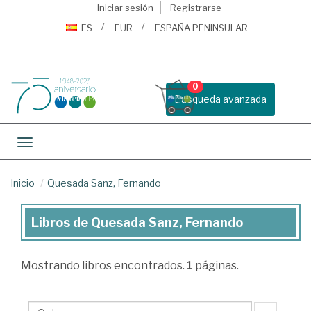
Iniciar sesión
Registrarse
ES
EUR
ESPAÑA PENINSULAR
0
Busqueda avanzada
Toggle navigation
Inicio
Quesada Sanz, Fernando
Libros de Quesada Sanz, Fernando
Libros
de
Mostrando
libros encontrados.
1
páginas.
Quesada
Sanz,