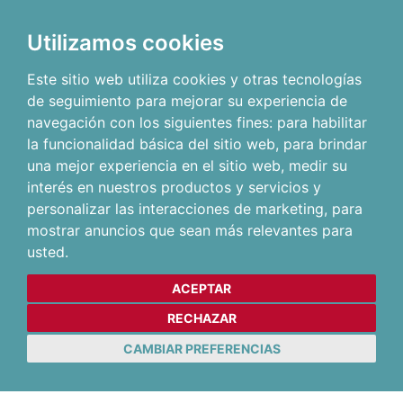
Utilizamos cookies
Este sitio web utiliza cookies y otras tecnologías
de seguimiento para mejorar su experiencia de
navegación con los siguientes fines:
para habilitar
la funcionalidad básica del sitio web
,
para brindar
una mejor experiencia en el sitio web
,
medir su
interés en nuestros productos y servicios y
personalizar las interacciones de marketing
,
para
mostrar anuncios que sean más relevantes para
usted
.
ACEPTAR
RECHAZAR
CAMBIAR PREFERENCIAS