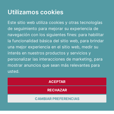
Utilizamos cookies
Este sitio web utiliza cookies y otras tecnologías
de seguimiento para mejorar su experiencia de
navegación con los siguientes fines:
para habilitar
la funcionalidad básica del sitio web
,
para brindar
una mejor experiencia en el sitio web
,
medir su
interés en nuestros productos y servicios y
personalizar las interacciones de marketing
,
para
mostrar anuncios que sean más relevantes para
usted
.
ACEPTAR
RECHAZAR
CAMBIAR PREFERENCIAS