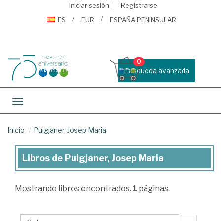
Iniciar sesión
Registrarse
ES
EUR
ESPAÑA PENINSULAR
0
Busqueda avanzada
Toggle navigation
Inicio
Puigjaner, Josep Maria
Libros de Puigjaner, Josep Maria
Libros
de
Mostrando
libros encontrados.
1
páginas.
Puigjaner,
Josep