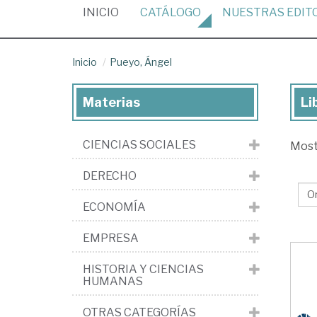
(CURRENT)
INICIO
CATÁLOGO
NUESTRAS
EDIT
Inicio
Pueyo, Ángel
Materias
Li
Lib
de
CIENCIAS SOCIALES
Mos
Pu
Án
DERECHO
ECONOMÍA
EMPRESA
HISTORIA Y CIENCIAS
HUMANAS
OTRAS CATEGORÍAS