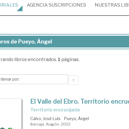
ORIALES
AGENCIA
SUSCRIPCIONES
NUESTRAS
LI
bros de Pueyo, Ángel
ros
trando
libros encontrados.
1
páginas.
eyo,
gel
↑
El Valle del Ebro. Territorio encru
territorio encrucijada
Calvo, José Luis
Pueyo, Ángel
Ibercaja. Aragón, 2002