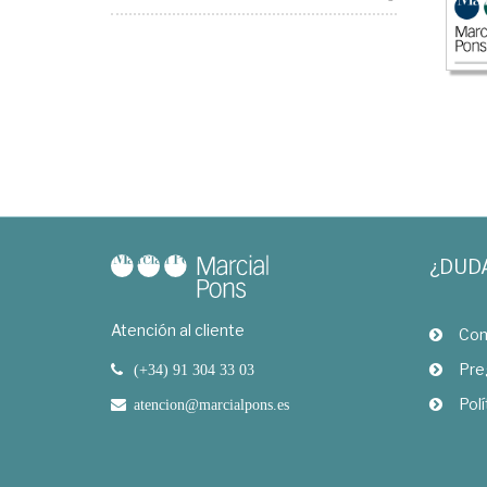
¿DUD
Atención al cliente
Com
Pre
(+34) 91 304 33 03
Polí
atencion@marcialpons.es