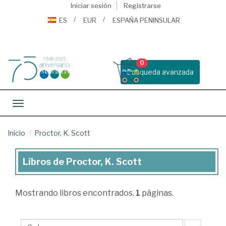
Iniciar sesión
Registrarse
ES
EUR
ESPAÑA PENINSULAR
0
Busqueda avanzada
Toggle navigation
Inicio
Proctor, K. Scott
Libros de Proctor, K. Scott
Libros
de
Mostrando
libros encontrados.
1
páginas.
Proctor,
K.