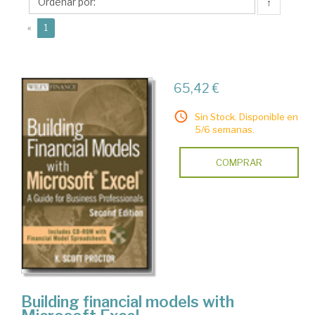
Scott
↑
(current)
«
1
65,42 €
Sin Stock. Disponible en
5/6 semanas.
COMPRAR
Building financial models with