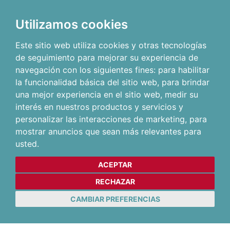
Utilizamos cookies
Este sitio web utiliza cookies y otras tecnologías
de seguimiento para mejorar su experiencia de
navegación con los siguientes fines:
para habilitar
la funcionalidad básica del sitio web
,
para brindar
una mejor experiencia en el sitio web
,
medir su
interés en nuestros productos y servicios y
personalizar las interacciones de marketing
,
para
mostrar anuncios que sean más relevantes para
usted
.
ACEPTAR
RECHAZAR
CAMBIAR PREFERENCIAS