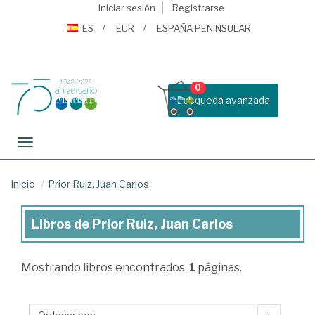
Iniciar sesión
Registrarse
ES
EUR
ESPAÑA PENINSULAR
0
Busqueda avanzada
Toggle navigation
Inicio
Prior Ruiz, Juan Carlos
Libros de Prior Ruiz, Juan Carlos
Libros
de
Mostrando
libros encontrados.
1
páginas.
Prior
Ruiz,