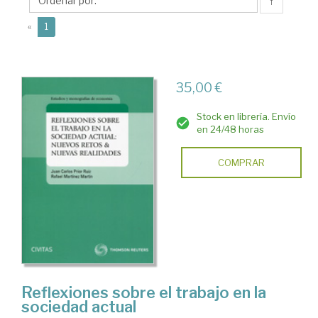
Juan
↑
Carlos
(current)
«
1
35,00 €
Stock en librería. Envío
en 24/48 horas
COMPRAR
Reflexiones sobre el trabajo en la
sociedad actual