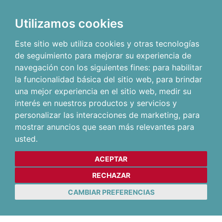
Utilizamos cookies
Este sitio web utiliza cookies y otras tecnologías
de seguimiento para mejorar su experiencia de
navegación con los siguientes fines:
para habilitar
la funcionalidad básica del sitio web
,
para brindar
una mejor experiencia en el sitio web
,
medir su
interés en nuestros productos y servicios y
personalizar las interacciones de marketing
,
para
mostrar anuncios que sean más relevantes para
usted
.
ACEPTAR
RECHAZAR
CAMBIAR PREFERENCIAS