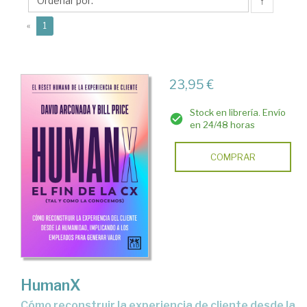
↑
(current)
«
1
23,95 €
Stock en librería. Envío
en 24/48 horas
COMPRAR
HumanX
Cómo reconstruir la experiencia de cliente desde la