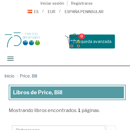
Iniciar sesión
Registrarse
ES
EUR
ESPAÑA PENINSULAR
0
Busqueda avanzada
Toggle navigation
Inicio
Price, Bill
Libros de Price, Bill
Libros
de
Mostrando
libros encontrados.
1
páginas.
Price,
Bill