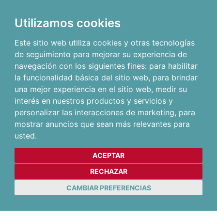
Utilizamos cookies
Este sitio web utiliza cookies y otras tecnologías
de seguimiento para mejorar su experiencia de
navegación con los siguientes fines:
para habilitar
la funcionalidad básica del sitio web
,
para brindar
una mejor experiencia en el sitio web
,
medir su
interés en nuestros productos y servicios y
personalizar las interacciones de marketing
,
para
mostrar anuncios que sean más relevantes para
usted
.
ACEPTAR
RECHAZAR
CAMBIAR PREFERENCIAS