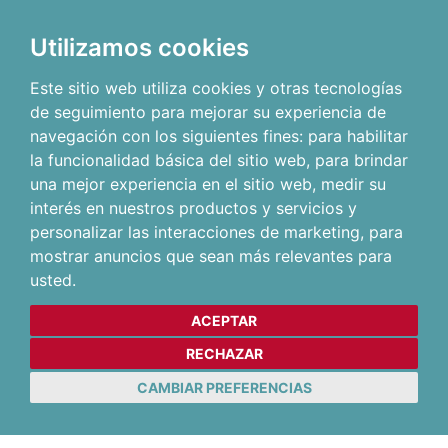
Utilizamos cookies
Este sitio web utiliza cookies y otras tecnologías
de seguimiento para mejorar su experiencia de
navegación con los siguientes fines:
para habilitar
la funcionalidad básica del sitio web
,
para brindar
una mejor experiencia en el sitio web
,
medir su
interés en nuestros productos y servicios y
personalizar las interacciones de marketing
,
para
mostrar anuncios que sean más relevantes para
usted
.
ACEPTAR
RECHAZAR
CAMBIAR PREFERENCIAS