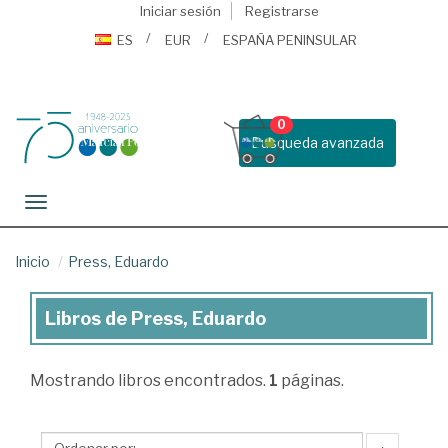
Iniciar sesión
Registrarse
ES
EUR
ESPAÑA PENINSULAR
0
Busqueda avanzada
Toggle navigation
Inicio
Press, Eduardo
Libros de Press, Eduardo
Libros
de
Mostrando
libros encontrados.
1
páginas.
Press,
Eduardo