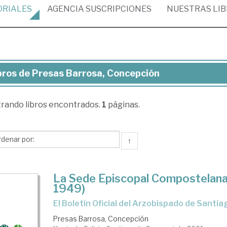
ORIALES
AGENCIA
SUSCRIPCIONES
NUESTRAS
LI
bros de Presas Barrosa, Concepción
ros
trando
libros encontrados.
1
páginas.
esas
rosa,
ncepción
↑
La Sede Episcopal Compostelana
1949)
el Boletín Oficial del Arzobispado de Santia
Presas Barrosa, Concepción