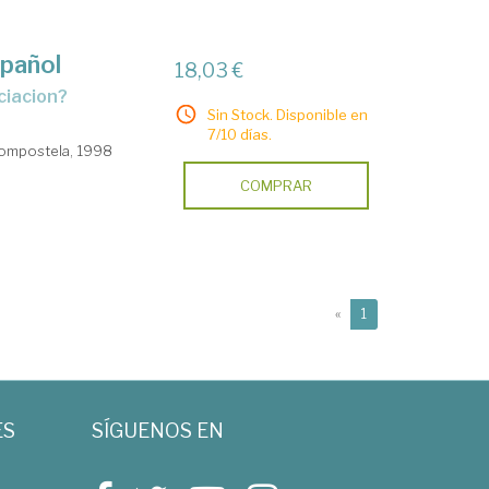
spañol
18,03 €
nciacion?
Sin Stock. Disponible en
7/10 días.
Compostela, 1998
COMPRAR
(current)
«
1
ES
SÍGUENOS EN