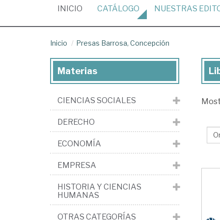
(CURRENT)
INICIO
CATÁLOGO
NUESTRAS
EDIT
Inicio
Presas Barrosa, Concepción
Materias
Li
Lib
de
CIENCIAS SOCIALES
Mos
Pr
Bar
DERECHO
Co
ECONOMÍA
EMPRESA
HISTORIA Y CIENCIAS
HUMANAS
OTRAS CATEGORÍAS