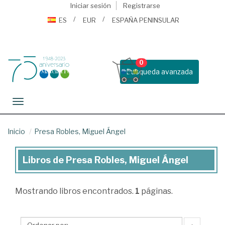
Iniciar sesión
Registrarse
ES
EUR
ESPAÑA PENINSULAR
0
Busqueda avanzada
Toggle navigation
Inicio
Presa Robles, Miguel Ángel
Libros de Presa Robles, Miguel Ángel
Libros
de
Mostrando
libros encontrados.
1
páginas.
Presa
Robles,