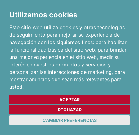
Utilizamos cookies
Este sitio web utiliza cookies y otras tecnologías
de seguimiento para mejorar su experiencia de
navegación con los siguientes fines:
para habilitar
la funcionalidad básica del sitio web
,
para brindar
una mejor experiencia en el sitio web
,
medir su
interés en nuestros productos y servicios y
personalizar las interacciones de marketing
,
para
mostrar anuncios que sean más relevantes para
usted
.
ACEPTAR
RECHAZAR
CAMBIAR PREFERENCIAS