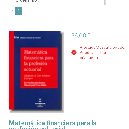
Miguel
↑
Ángel
(current)
«
1
36,00 €
Agotado/Descatalogado.
Puede solicitar
búsqueda.
Matemática financiera para la
profesión actuarial