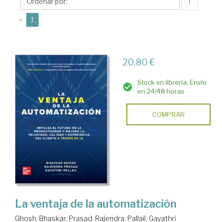
↑
(current)
«
1
20,80 €
Stock en librería. Envío
en 24/48 horas
COMPRAR
La ventaja de la automatización
Ghosh, Bhaskar
;
Prasad, Rajendra
;
Pallail, Gayathri