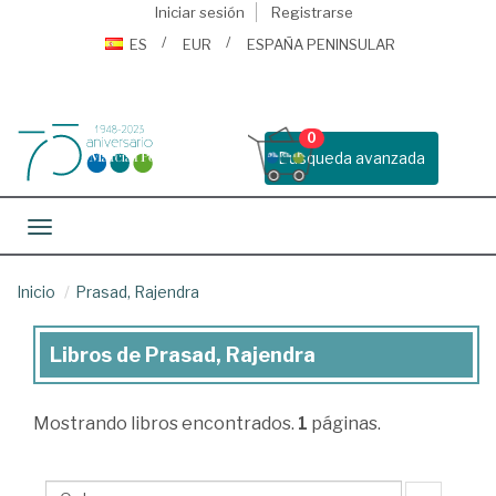
Iniciar sesión
Registrarse
ES
EUR
ESPAÑA PENINSULAR
0
Busqueda avanzada
Toggle navigation
Inicio
Prasad, Rajendra
Libros de Prasad, Rajendra
Libros
de
Mostrando
libros encontrados.
1
páginas.
Prasad,
Rajendra