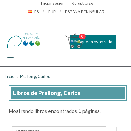
Iniciar sesión
Registrarse
ES
EUR
ESPAÑA PENINSULAR
0
Busqueda avanzada
Toggle navigation
Inicio
Prallong, Carlos
Libros de Prallong, Carlos
Libros
de
Mostrando
libros encontrados.
1
páginas.
Prallong,
Carlos