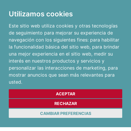
Utilizamos cookies
Este sitio web utiliza cookies y otras tecnologías
de seguimiento para mejorar su experiencia de
navegación con los siguientes fines:
para habilitar
la funcionalidad básica del sitio web
,
para brindar
una mejor experiencia en el sitio web
,
medir su
interés en nuestros productos y servicios y
personalizar las interacciones de marketing
,
para
mostrar anuncios que sean más relevantes para
usted
.
ACEPTAR
RECHAZAR
CAMBIAR PREFERENCIAS