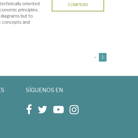
technically oriented
COMPRAR
conomic principles.
n diagrams but to
c concepts and
(current)
«
1
ES
SÍGUENOS EN