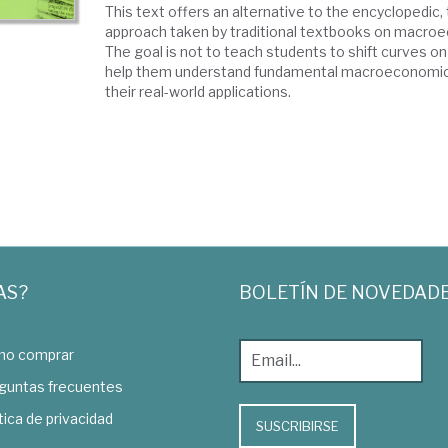
This text offers an alternative to the encyclopedic, 
approach taken by traditional textbooks on macroe
The goal is not to teach students to shift curves o
help them understand fundamental macroeconomi
their real-world applications.
AS?
BOLETÍN DE NOVEDAD
o comprar
guntas frecuentes
tica de privacidad
SUSCRIBIRSE