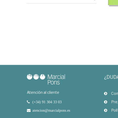
¿DUD
Atención al cliente
Com
Pre
(+34) 91 304 33 03
Polí
atencion@marcialpons.es