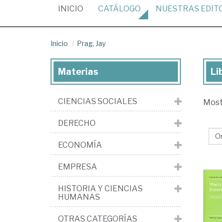
(CURRENT)
INICIO
CATÁLOGO
NUESTRAS
EDIT
Inicio
Prag, Jay
Materias
Li
Lib
de
CIENCIAS SOCIALES
Mos
Pra
Jay
DERECHO
ECONOMÍA
EMPRESA
HISTORIA Y CIENCIAS
HUMANAS
OTRAS CATEGORÍAS