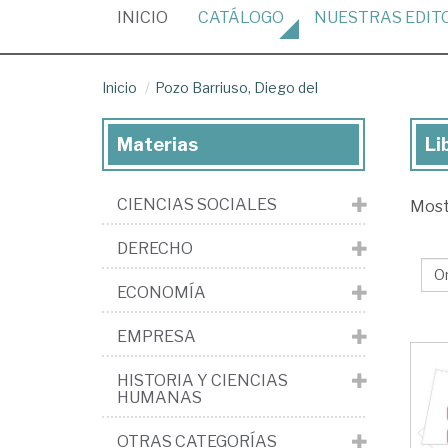
(CURRENT)
INICIO
CATÁLOGO
NUESTRAS
EDIT
Inicio
Pozo Barriuso, Diego del
Materias
Li
Lib
de
CIENCIAS SOCIALES
Mos
Po
Bar
DERECHO
Di
ECONOMÍA
del
EMPRESA
HISTORIA Y CIENCIAS
HUMANAS
OTRAS CATEGORÍAS