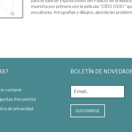
para la Sala de Exposiciones del Palacio de la Madra
muestra por primera vez la película “OÍDO ODIO” qu
esculturas, fotografías y dibujos, aborda las problemá
AS?
BOLETÍN DE NOVEDAD
o comprar
guntas frecuentes
tica de privacidad
SUSCRIBIRSE