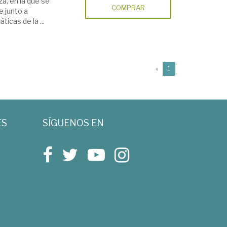
za, en la que se
COMPRAR
e junto a
ticas de la ...
(current)
«
1
ES
SÍGUENOS EN