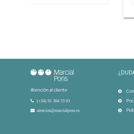
¿DUD
Atención al cliente
Com
Pre
(+34) 91 304 33 03
Polí
atencion@marcialpons.es