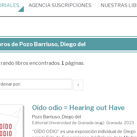
ORIALES
AGENCIA
SUSCRIPCIONES
NUESTRAS
LI
bros de Pozo Barriuso, Diego del
ros
trando
libros encontrados.
1
páginas.
zo
riuso,
ego
↑
Oído odio = Hearing out Have
Pozo Barriuso, Diego del
Editorial Universidad de Granada (eug). Granada, 2023
“OÍDO ODIO” es una exposición individual de Diego 