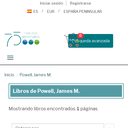
Iniciar sesión
Registrarse
ES
EUR
ESPAÑA PENINSULAR
0
Busqueda avanzada
Toggle navigation
Inicio
Powell, James M.
Libros de Powell, James M.
Libros
de
Mostrando
libros encontrados.
1
páginas.
Powell,
James