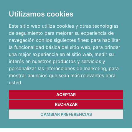
Utilizamos cookies
Este sitio web utiliza cookies y otras tecnologías
de seguimiento para mejorar su experiencia de
navegación con los siguientes fines:
para habilitar
la funcionalidad básica del sitio web
,
para brindar
una mejor experiencia en el sitio web
,
medir su
interés en nuestros productos y servicios y
personalizar las interacciones de marketing
,
para
mostrar anuncios que sean más relevantes para
usted
.
ACEPTAR
RECHAZAR
CAMBIAR PREFERENCIAS