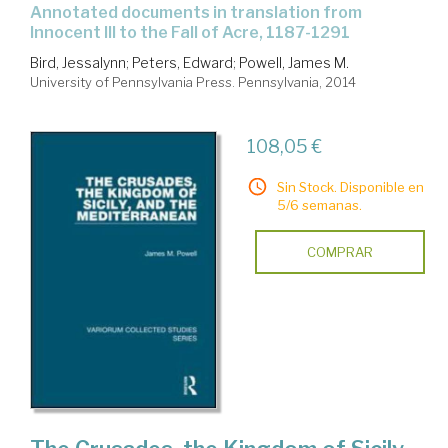
annotated documents in translation from
Innocent III to the Fall of Acre, 1187-1291
Bird, Jessalynn
;
Peters, Edward
;
Powell, James M.
University of Pennsylvania Press. Pennsylvania, 2014
108,05 €
Sin Stock. Disponible en
5/6 semanas.
COMPRAR