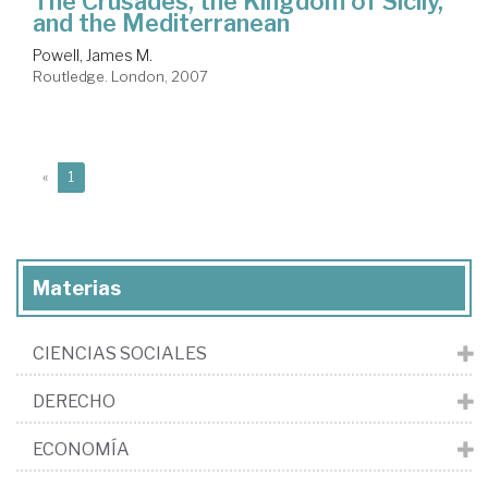
The Crusades, the Kingdom of Sicily,
and the Mediterranean
Powell, James M.
Routledge. London, 2007
(current)
«
1
Materias
CIENCIAS SOCIALES
DERECHO
ECONOMÍA