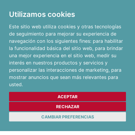
Utilizamos cookies
Este sitio web utiliza cookies y otras tecnologías
de seguimiento para mejorar su experiencia de
navegación con los siguientes fines:
para habilitar
la funcionalidad básica del sitio web
,
para brindar
una mejor experiencia en el sitio web
,
medir su
interés en nuestros productos y servicios y
personalizar las interacciones de marketing
,
para
mostrar anuncios que sean más relevantes para
usted
.
ACEPTAR
RECHAZAR
CAMBIAR PREFERENCIAS