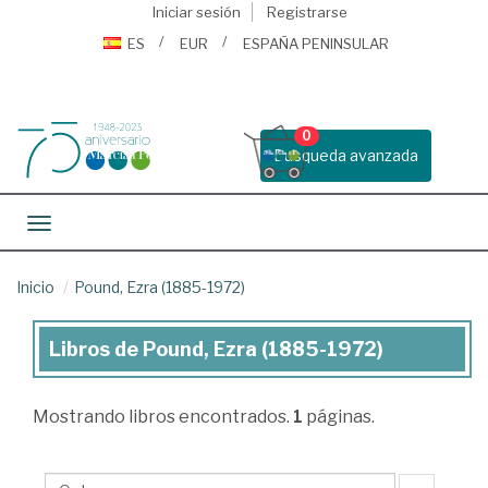
Iniciar sesión
Registrarse
ES
EUR
ESPAÑA PENINSULAR
0
Busqueda avanzada
Toggle navigation
Inicio
Pound, Ezra (1885-1972)
Libros de Pound, Ezra (1885-1972)
Libros
de
Mostrando
libros encontrados.
1
páginas.
Pound,
Ezra