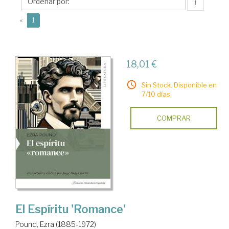
(1885-
↑
1972)
(current)
«
1
18,01 €
Sin Stock. Disponible en
7/10 días.
COMPRAR
El Espíritu 'Romance'
Pound, Ezra (1885-1972)