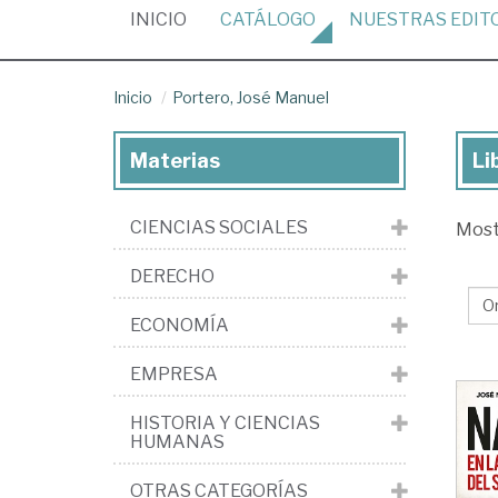
(CURRENT)
INICIO
CATÁLOGO
NUESTRAS
EDIT
Inicio
Portero, José Manuel
Materias
Li
Lib
de
CIENCIAS SOCIALES
Mos
Por
Jo
DERECHO
Ma
ECONOMÍA
EMPRESA
HISTORIA Y CIENCIAS
HUMANAS
OTRAS CATEGORÍAS