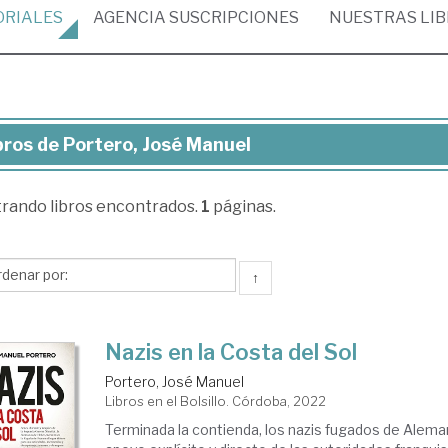
ORIALES
AGENCIA
SUSCRIPCIONES
NUESTRAS
LI
bros de Portero, José Manuel
ros
trando
libros encontrados.
1
páginas.
tero,
sé
nuel
↑
Nazis en la Costa del Sol
Portero, José Manuel
Libros en el Bolsillo. Córdoba, 2022
Terminada la contienda, los nazis fugados de Alema