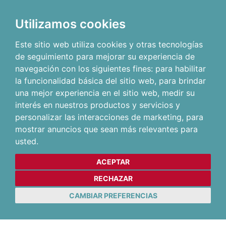
Utilizamos cookies
Este sitio web utiliza cookies y otras tecnologías
de seguimiento para mejorar su experiencia de
navegación con los siguientes fines:
para habilitar
la funcionalidad básica del sitio web
,
para brindar
una mejor experiencia en el sitio web
,
medir su
interés en nuestros productos y servicios y
personalizar las interacciones de marketing
,
para
mostrar anuncios que sean más relevantes para
usted
.
ACEPTAR
RECHAZAR
CAMBIAR PREFERENCIAS