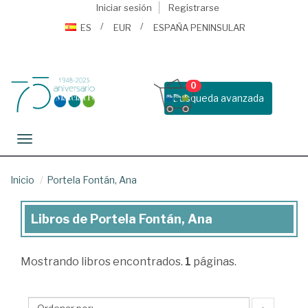
Iniciar sesión
Registrarse
ES
EUR
ESPAÑA PENINSULAR
0
Busqueda avanzada
Toggle navigation
Inicio
Portela Fontán, Ana
Libros de Portela Fontán, Ana
Libros
de
Mostrando
libros encontrados.
1
páginas.
Portela
Fontán,