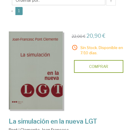
Clemente,
↑
Joan
(current)
«
1
Francesc
20,90 €
22,00 €
Sin Stock. Disponible en
7/10 días.
COMPRAR
La simulación en la nueva LGT
Pont i Clemente, Joan Francesc