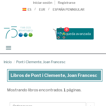
Iniciar sesión
Registrarse
ES
EUR
ESPAÑA PENINSULAR
0
Busqueda avanzada
Toggle navigation
Inicio
Pont i Clemente, Joan Francesc
Libros de Pont i Clemente, Joan Francesc
Libros
de
Mostrando
libros encontrados.
1
páginas.
Pont
i