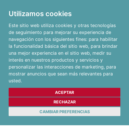
Utilizamos cookies
Este sitio web utiliza cookies y otras tecnologías
de seguimiento para mejorar su experiencia de
navegación con los siguientes fines:
para habilitar
la funcionalidad básica del sitio web
,
para brindar
una mejor experiencia en el sitio web
,
medir su
interés en nuestros productos y servicios y
personalizar las interacciones de marketing
,
para
mostrar anuncios que sean más relevantes para
usted
.
ACEPTAR
RECHAZAR
CAMBIAR PREFERENCIAS