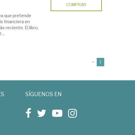
COMPRAR
, ya que pretende
is financiera en
reciente. El libro,
...
(current)
«
1
ES
SÍGUENOS EN