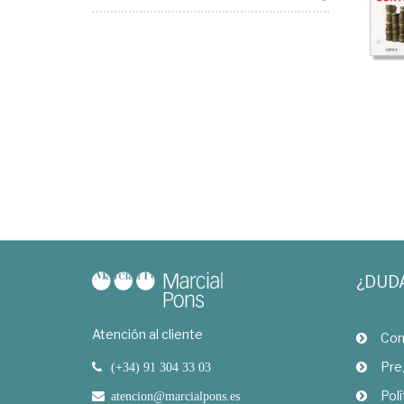
¿DUD
Atención al cliente
Com
Pre
(+34) 91 304 33 03
Polí
atencion@marcialpons.es