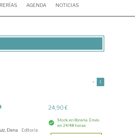
BRERÍAS
AGENDA
NOTICIAS
(current)
«
1
a
24,90 €
Stock en librería. Envío
en 24/48 horas
iz, Elena
Editor/a