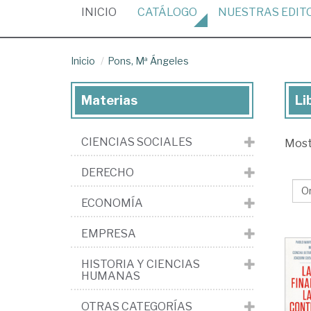
(CURRENT)
INICIO
CATÁLOGO
NUESTRAS
EDIT
Inicio
Pons, Mª Ángeles
Materias
Li
Lib
de
CIENCIAS SOCIALES
Mos
Pon
Mª
DERECHO
Án
ECONOMÍA
EMPRESA
HISTORIA Y CIENCIAS
HUMANAS
OTRAS CATEGORÍAS