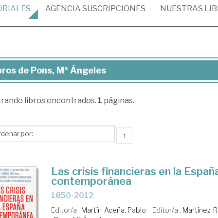
ORIALES
AGENCIA
SUSCRIPCIONES
NUESTRAS
LI
bros de Pons, Mª Ángeles
ros
trando
libros encontrados.
1
páginas.
s,
geles
↑
Las crisis financieras en la Españ
contemporánea
1850-2012
Editor/a .
Martín-Aceña, Pablo
Editor/a .
Martínez-Ru