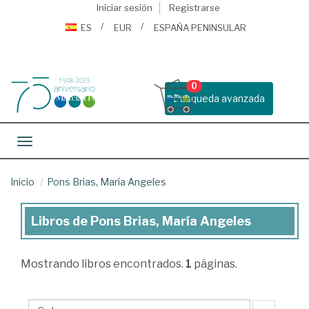
Iniciar sesión
Registrarse
ES
EUR
ESPAÑA PENINSULAR
0
Busqueda avanzada
Toggle navigation
Inicio
Pons Brias, María Angeles
Libros de Pons Brias, María Angeles
Libros
de
Mostrando
libros encontrados.
1
páginas.
Pons
Brias,