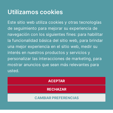
Utilizamos cookies
Este sitio web utiliza cookies y otras tecnologías
de seguimiento para mejorar su experiencia de
navegación con los siguientes fines:
para habilitar
la funcionalidad básica del sitio web
,
para brindar
una mejor experiencia en el sitio web
,
medir su
interés en nuestros productos y servicios y
personalizar las interacciones de marketing
,
para
mostrar anuncios que sean más relevantes para
usted
.
ACEPTAR
RECHAZAR
CAMBIAR PREFERENCIAS