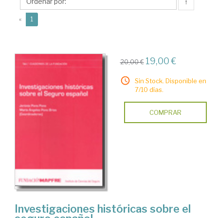
María
↑
Angeles
(current)
«
1
19,00 €
20,00 €
Sin Stock. Disponible en
7/10 días.
COMPRAR
Investigaciones históricas sobre el