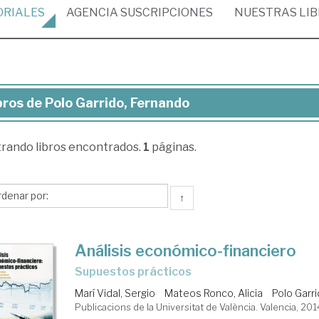
ORIALES
AGENCIA
SUSCRIPCIONES
NUESTRAS
LI
bros de Polo Garrido, Fernando
ros
trando
libros encontrados.
1
páginas.
lo
rido,
rnando
↑
Análisis económico-financiero
supuestos prácticos
Marí Vidal, Sergio
Mateos Ronco, Alicia
Polo Garr
Publicacions de la Universitat de València. Valencia, 201