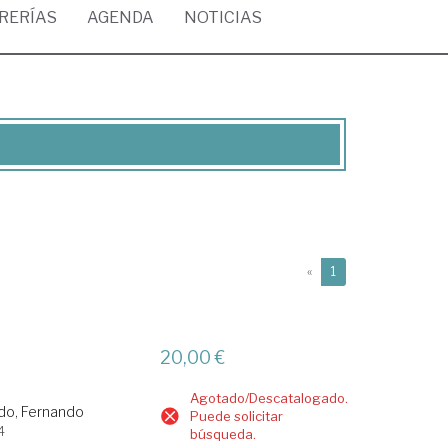
BRERÍAS
AGENDA
NOTICIAS
(current)
«
1
20,00 €
Agotado/Descatalogado.
ido, Fernando
Puede solicitar
4
búsqueda.