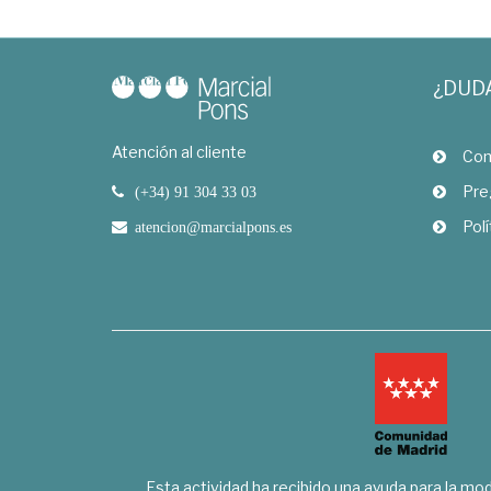
¿DUD
Atención al cliente
Com
Pre
(+34) 91 304 33 03
Polí
atencion@marcialpons.es
Esta actividad ha recibido una ayuda para la mode