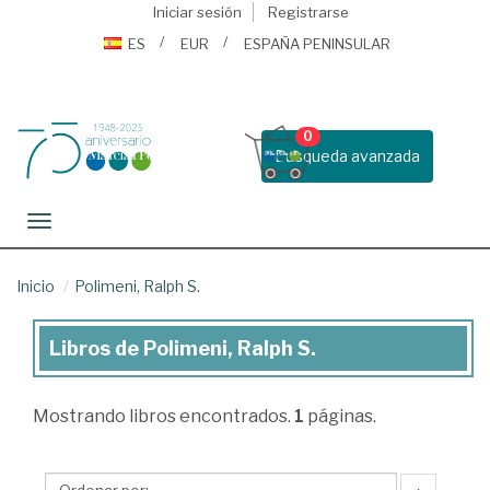
Iniciar sesión
Registrarse
ES
EUR
ESPAÑA PENINSULAR
0
Busqueda avanzada
Toggle navigation
Inicio
Polimeni, Ralph S.
Libros de Polimeni, Ralph S.
Libros
de
Mostrando
libros encontrados.
1
páginas.
Polimeni,
Ralph