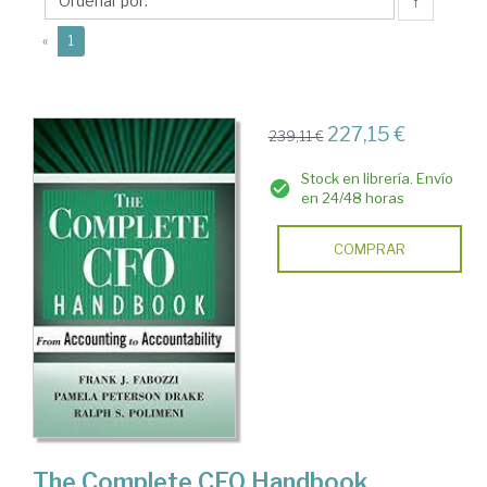
S.
↑
(current)
«
1
227,15 €
239,11 €
Stock en librería. Envío
en 24/48 horas
COMPRAR
The Complete CFO Handbook