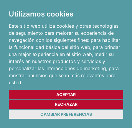
Utilizamos cookies
Este sitio web utiliza cookies y otras tecnologías
de seguimiento para mejorar su experiencia de
navegación con los siguientes fines:
para habilitar
la funcionalidad básica del sitio web
,
para brindar
una mejor experiencia en el sitio web
,
medir su
interés en nuestros productos y servicios y
personalizar las interacciones de marketing
,
para
mostrar anuncios que sean más relevantes para
usted
.
ACEPTAR
RECHAZAR
CAMBIAR PREFERENCIAS