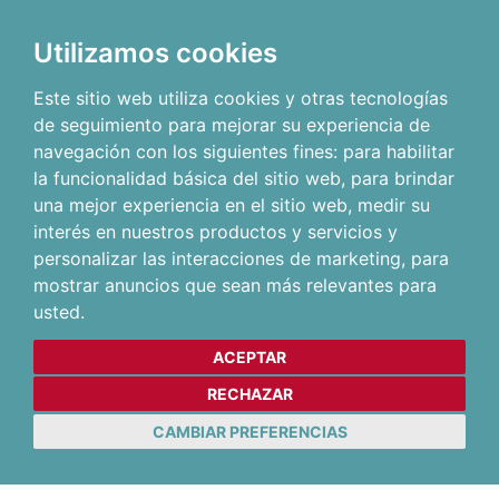
Utilizamos cookies
Este sitio web utiliza cookies y otras tecnologías
de seguimiento para mejorar su experiencia de
navegación con los siguientes fines:
para habilitar
la funcionalidad básica del sitio web
,
para brindar
una mejor experiencia en el sitio web
,
medir su
interés en nuestros productos y servicios y
personalizar las interacciones de marketing
,
para
mostrar anuncios que sean más relevantes para
usted
.
ACEPTAR
RECHAZAR
CAMBIAR PREFERENCIAS