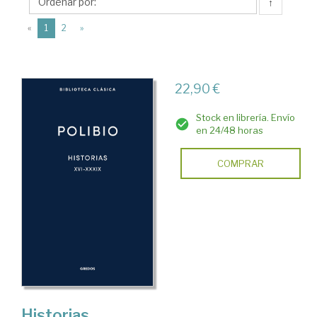
↑
(current)
«
1
2
»
22,90 €
Stock en librería. Envío
en 24/48 horas
COMPRAR
Historias