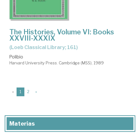
The Histories, Volume VI: Books
XXVIII-XXXIX
(Loeb Classical Library; 161)
Polibio
Harvard University Press. Cambridge (MSS), 1989
(current)
«
1
2
»
Materias