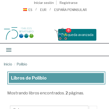
Iniciar sesión
Registrarse
ES
EUR
ESPAÑA PENINSULAR
0
Busqueda avanzada
Toggle navigation
Inicio
Polibio
Libros de Polibio
Libros
de
Mostrando
libros encontrados.
2
páginas.
Polibio