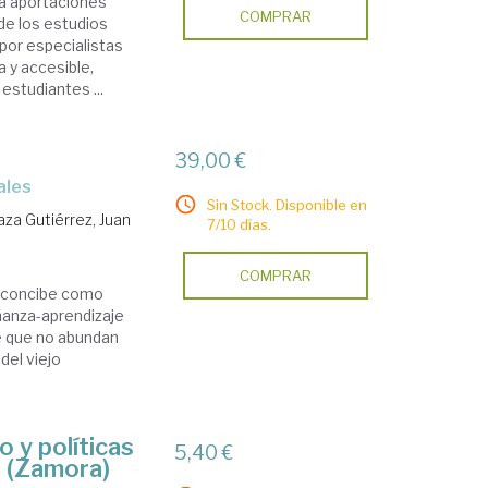
na aportaciones
COMPRAR
de los estudios
por especialistas
 y accesible,
estudiantes ...
39,00 €
ales
Sin Stock. Disponible en
aza Gutiérrez, Juan
7/10 días.
COMPRAR
e concibe como
ñanza-aprendizaje
de que no abundan
del viejo
 y políticas
5,40 €
te (Zamora)