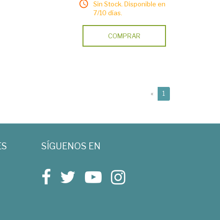
Sin Stock. Disponible en
7/10 días.
COMPRAR
(current)
«
1
ES
SÍGUENOS EN