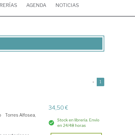
BRERÍAS
AGENDA
NOTICIAS
(current)
«
1
34,50 €
o
Torres Alfosea,
Stock en librería. Envío
en 24/48 horas