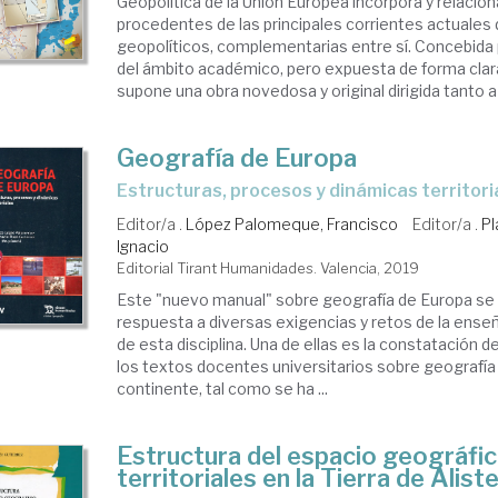
Geopolítica de la Unión Europea incorpora y relacio
procedentes de las principales corrientes actuales 
geopolíticos, complementarias entre sí. Concebida 
del ámbito académico, pero expuesta de forma clara
supone una obra novedosa y original dirigida tanto a 
Geografía de Europa
estructuras, procesos y dinámicas territori
Editor/a .
López Palomeque, Francisco
Editor/a .
Pl
Ignacio
Editorial Tirant Humanidades. Valencia, 2019
Este "nuevo manual" sobre geografía de Europa s
respuesta a diversas exigencias y retos de la ense
de esta disciplina. Una de ellas es la constatación 
los textos docentes universitarios sobre geografía 
continente, tal como se ha ...
Estructura del espacio geográfico
territoriales en la Tierra de Alis