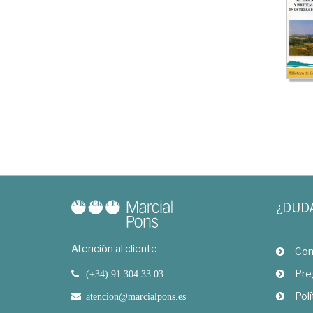
¿DUD
Atención al cliente
Com
Pre
(+34) 91 304 33 03
Polí
atencion@marcialpons.es