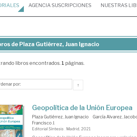
ORIALES
AGENCIA
SUSCRIPCIONES
NUESTRAS
LI
bros de Plaza Gutiérrez, Juan Ignacio
ros
trando
libros encontrados.
1
páginas.
za
iérrez,
an
↑
acio
Geopolítica de la Unión Europea
Plaza Gutiérrez, Juan Ignacio
García Alvarez, Jacob
Francisco J.
Editorial Síntesis . Madrid, 2021