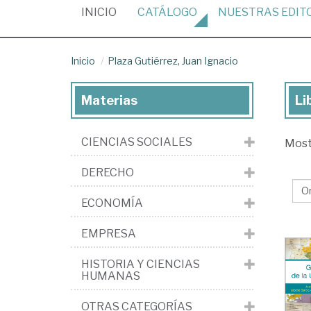
(CURRENT)
INICIO
CATÁLOGO
NUESTRAS
EDIT
Inicio
Plaza Gutiérrez, Juan Ignacio
Materias
Li
Lib
de
CIENCIAS SOCIALES
Mos
Pla
Gut
DERECHO
Ju
ECONOMÍA
Ign
EMPRESA
HISTORIA Y CIENCIAS
HUMANAS
OTRAS CATEGORÍAS