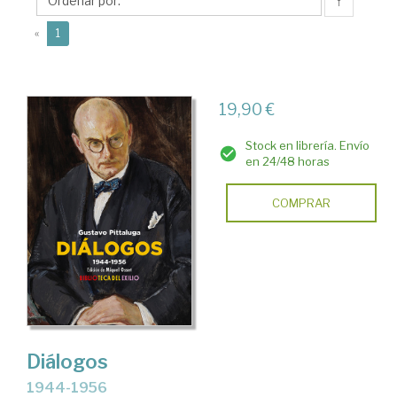
(1876-
↑
1956)
(current)
«
1
19,90 €
Stock en librería. Envío
en 24/48 horas
COMPRAR
Diálogos
1944-1956