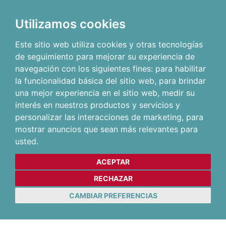
Utilizamos cookies
Este sitio web utiliza cookies y otras tecnologías
de seguimiento para mejorar su experiencia de
navegación con los siguientes fines:
para habilitar
la funcionalidad básica del sitio web
,
para brindar
una mejor experiencia en el sitio web
,
medir su
interés en nuestros productos y servicios y
personalizar las interacciones de marketing
,
para
mostrar anuncios que sean más relevantes para
usted
.
ACEPTAR
RECHAZAR
CAMBIAR PREFERENCIAS