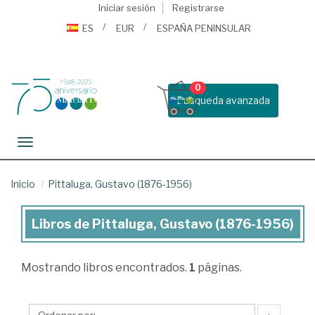
Iniciar sesión
Registrarse
ES
EUR
ESPAÑA PENINSULAR
0
Busqueda avanzada
Toggle navigation
Inicio
Pittaluga, Gustavo (1876-1956)
Libros de Pittaluga, Gustavo (1876-1956)
Libros
de
Mostrando
libros encontrados.
1
páginas.
Pittaluga,
Gustavo