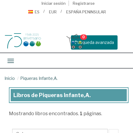
Iniciar sesión
Registrarse
ES
EUR
ESPAÑA PENINSULAR
0
Busqueda avanzada
Toggle navigation
Inicio
Piqueras Infante,A.
Libros de Piqueras Infante,A.
Libros
de
Mostrando
libros encontrados.
1
páginas.
Piqueras
Infante,A.