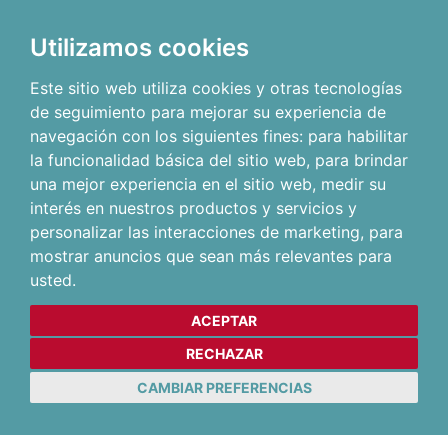
Utilizamos cookies
Este sitio web utiliza cookies y otras tecnologías
de seguimiento para mejorar su experiencia de
navegación con los siguientes fines:
para habilitar
la funcionalidad básica del sitio web
,
para brindar
una mejor experiencia en el sitio web
,
medir su
interés en nuestros productos y servicios y
personalizar las interacciones de marketing
,
para
mostrar anuncios que sean más relevantes para
usted
.
ACEPTAR
RECHAZAR
CAMBIAR PREFERENCIAS