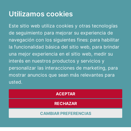
Utilizamos cookies
Este sitio web utiliza cookies y otras tecnologías
de seguimiento para mejorar su experiencia de
navegación con los siguientes fines:
para habilitar
la funcionalidad básica del sitio web
,
para brindar
una mejor experiencia en el sitio web
,
medir su
interés en nuestros productos y servicios y
personalizar las interacciones de marketing
,
para
mostrar anuncios que sean más relevantes para
usted
.
ACEPTAR
RECHAZAR
CAMBIAR PREFERENCIAS