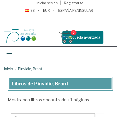
Iniciar sesión
Registrarse
ES
EUR
ESPAÑA PENINSULAR
0
Busqueda avanzada
Toggle navigation
Inicio
Pinvidic, Brant
Libros de Pinvidic, Brant
Libros
de
Mostrando
libros encontrados.
1
páginas.
Pinvidic,
Brant