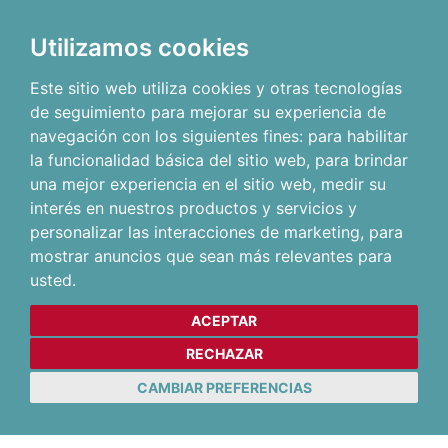
Utilizamos cookies
Este sitio web utiliza cookies y otras tecnologías
de seguimiento para mejorar su experiencia de
navegación con los siguientes fines:
para habilitar
la funcionalidad básica del sitio web
,
para brindar
una mejor experiencia en el sitio web
,
medir su
interés en nuestros productos y servicios y
personalizar las interacciones de marketing
,
para
mostrar anuncios que sean más relevantes para
usted
.
ACEPTAR
RECHAZAR
CAMBIAR PREFERENCIAS