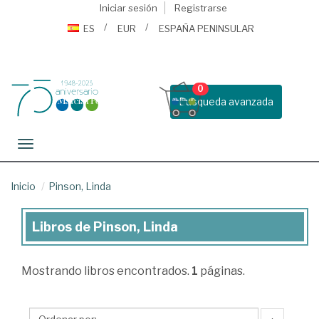
Iniciar sesión
Registrarse
ES
EUR
ESPAÑA PENINSULAR
0
Busqueda avanzada
Toggle navigation
Inicio
Pinson, Linda
Libros de Pinson, Linda
Libros
de
Mostrando
libros encontrados.
1
páginas.
Pinson,
Linda