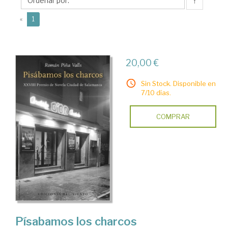
Román
↑
(current)
«
1
20,00 €
Sin Stock. Disponible en
7/10 días.
COMPRAR
Písabamos los charcos