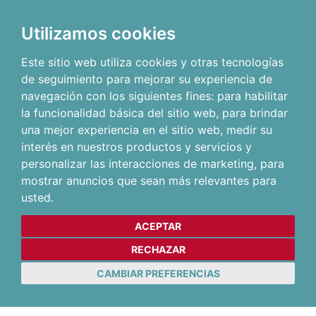
Utilizamos cookies
Este sitio web utiliza cookies y otras tecnologías
de seguimiento para mejorar su experiencia de
navegación con los siguientes fines:
para habilitar
la funcionalidad básica del sitio web
,
para brindar
una mejor experiencia en el sitio web
,
medir su
interés en nuestros productos y servicios y
personalizar las interacciones de marketing
,
para
mostrar anuncios que sean más relevantes para
usted
.
ACEPTAR
RECHAZAR
CAMBIAR PREFERENCIAS