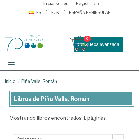
Iniciar sesión
Registrarse
ES
EUR
ESPAÑA PENINSULAR
0
Busqueda avanzada
Toggle navigation
Inicio
Piña Valls, Román
Libros de Piña Valls, Román
Libros
de
Mostrando
libros encontrados.
1
páginas.
Piña
Valls,