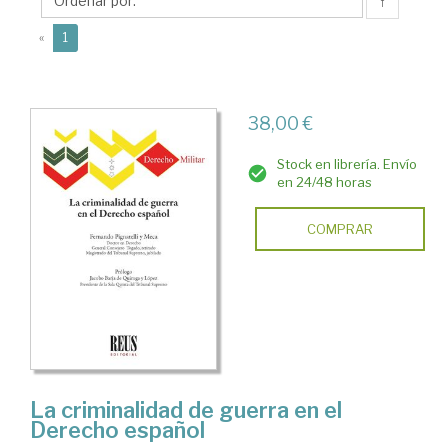
Meca,
↑
Fernando
(current)
«
1
38,00 €
Stock en librería. Envío
en 24/48 horas
COMPRAR
La criminalidad de guerra en el
Derecho español