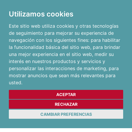
Utilizamos cookies
Este sitio web utiliza cookies y otras tecnologías
de seguimiento para mejorar su experiencia de
navegación con los siguientes fines:
para habilitar
la funcionalidad básica del sitio web
,
para brindar
una mejor experiencia en el sitio web
,
medir su
interés en nuestros productos y servicios y
personalizar las interacciones de marketing
,
para
mostrar anuncios que sean más relevantes para
usted
.
ACEPTAR
RECHAZAR
CAMBIAR PREFERENCIAS