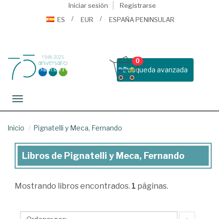
Iniciar sesión
Registrarse
ES
EUR
ESPAÑA PENINSULAR
0
Busqueda avanzada
Toggle navigation
Inicio
Pignatelli y Meca, Fernando
Libros de Pignatelli y Meca, Fernando
Libros
de
Mostrando
libros encontrados.
1
páginas.
Pignatelli
y