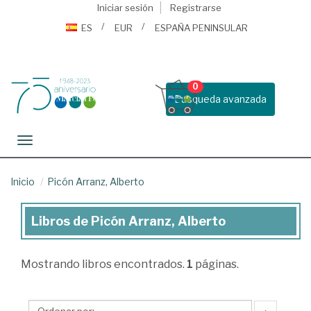
Iniciar sesión
Registrarse
ES
EUR
ESPAÑA PENINSULAR
0
Busqueda avanzada
Toggle navigation
Inicio
Picón Arranz, Alberto
Libros de Picón Arranz, Alberto
Libros
de
Mostrando
libros encontrados.
1
páginas.
Picón
Arranz,