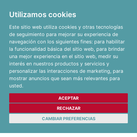
Utilizamos cookies
Este sitio web utiliza cookies y otras tecnologías
de seguimiento para mejorar su experiencia de
navegación con los siguientes fines:
para habilitar
la funcionalidad básica del sitio web
,
para brindar
una mejor experiencia en el sitio web
,
medir su
interés en nuestros productos y servicios y
personalizar las interacciones de marketing
,
para
mostrar anuncios que sean más relevantes para
usted
.
ACEPTAR
RECHAZAR
CAMBIAR PREFERENCIAS