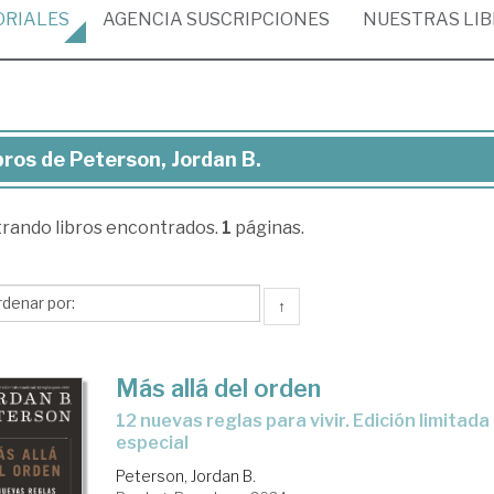
ORIALES
AGENCIA
SUSCRIPCIONES
NUESTRAS
LI
bros de Peterson, Jordan B.
ros
trando
libros encontrados.
1
páginas.
erson,
rdan
↑
Más allá del orden
12 nuevas reglas para vivir. Edición limitada a precio
especial
Peterson, Jordan B.