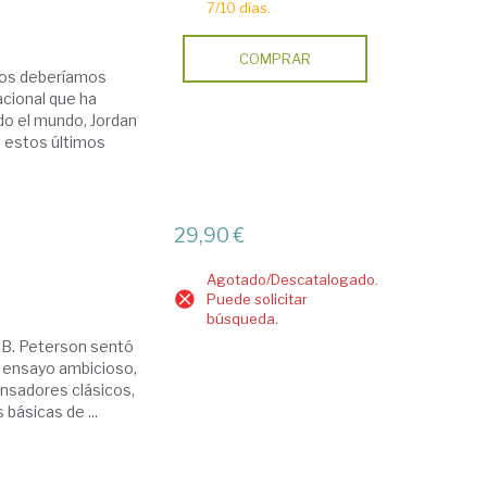
7/10 días.
COMPRAR
odos deberíamos
nacional que ha
do el mundo, Jordan
e estos últimos
29,90 €
Agotado/Descatalogado.
Puede solicitar
búsqueda.
n B. Peterson sentó
n ensayo ambicioso,
ensadores clásicos,
 básicas de ...