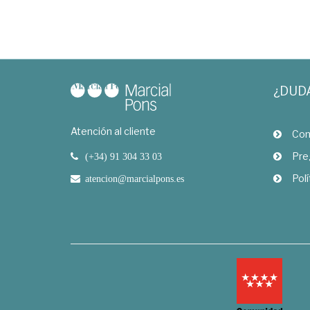
¿DUD
Atención al cliente
Com
Pre
(+34) 91 304 33 03
Polí
atencion@marcialpons.es