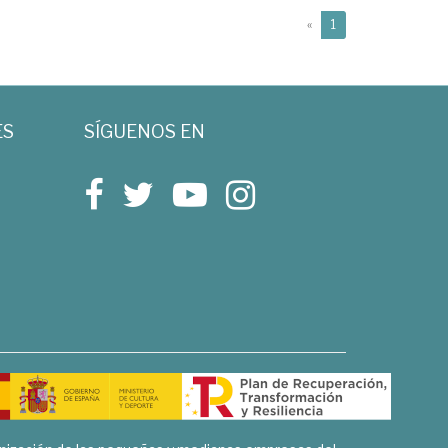
(current)
«
1
ES
SÍGUENOS EN