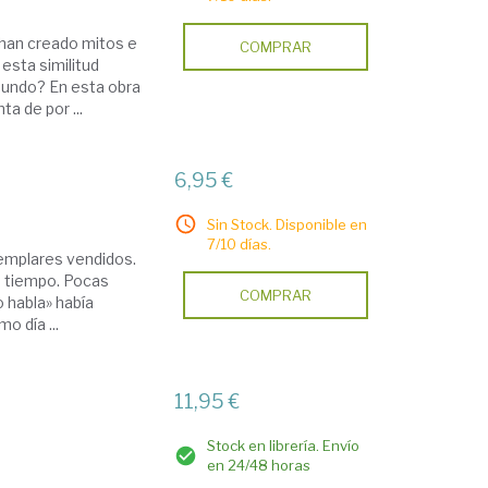
 han creado mitos e
COMPRAR
esta similitud
 mundo? En esta obra
a de por ...
6,95 €
Sin Stock. Disponible en
7/10 días.
jemplares vendidos.
o tiempo. Pocas
COMPRAR
o habla» había
o día ...
11,95 €
Stock en librería. Envío
en 24/48 horas