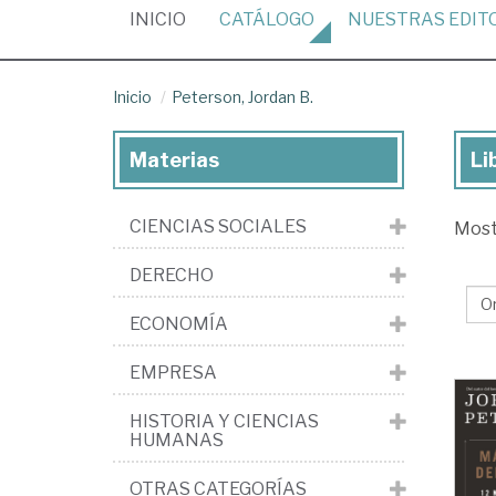
(CURRENT)
INICIO
CATÁLOGO
NUESTRAS
EDIT
Inicio
Peterson, Jordan B.
Materias
Li
Lib
de
CIENCIAS SOCIALES
Mos
Pet
Jo
DERECHO
B.
ECONOMÍA
EMPRESA
HISTORIA Y CIENCIAS
HUMANAS
OTRAS CATEGORÍAS