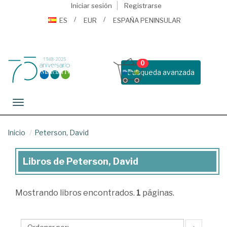
Iniciar sesión
Registrarse
ES
EUR
ESPAÑA PENINSULAR
0
Busqueda avanzada
Toggle navigation
Inicio
Peterson, David
Libros de Peterson, David
Libros
de
Mostrando
libros encontrados.
1
páginas.
Peterson,
David