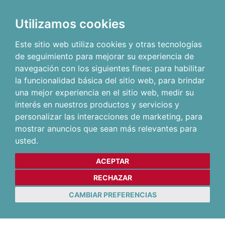
Utilizamos cookies
Este sitio web utiliza cookies y otras tecnologías
de seguimiento para mejorar su experiencia de
navegación con los siguientes fines:
para habilitar
la funcionalidad básica del sitio web
,
para brindar
una mejor experiencia en el sitio web
,
medir su
interés en nuestros productos y servicios y
personalizar las interacciones de marketing
,
para
mostrar anuncios que sean más relevantes para
usted
.
ACEPTAR
RECHAZAR
CAMBIAR PREFERENCIAS