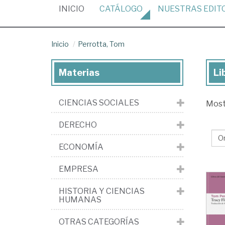
(CURRENT)
INICIO
CATÁLOGO
NUESTRAS
EDIT
Inicio
Perrotta, Tom
Materias
Li
Lib
de
CIENCIAS SOCIALES
Mos
Per
To
DERECHO
ECONOMÍA
EMPRESA
HISTORIA Y CIENCIAS
HUMANAS
OTRAS CATEGORÍAS