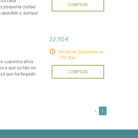
sforzada
COMPRAR
a y pequeña ciudad
 apacible y, aunque
22,95 €
Sin Stock. Disponible en
7/10 días.
de cuarenta años
ora que su hijo se
COMPRAR
nsa que ha llegado
(current)
«
1