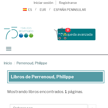
Iniciar sesión
Registrarse
ES
EUR
ESPAÑA PENINSULAR
0
Busqueda avanzada
Toggle navigation
Inicio
Perrenoud, Philippe
Libros de Perrenoud, Philippe
Libros
de
Mostrando
libros encontrados.
1
páginas.
Perrenoud,
Philippe