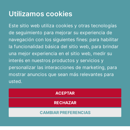
Utilizamos cookies
Este sitio web utiliza cookies y otras tecnologías
de seguimiento para mejorar su experiencia de
navegación con los siguientes fines:
para habilitar
la funcionalidad básica del sitio web
,
para brindar
una mejor experiencia en el sitio web
,
medir su
interés en nuestros productos y servicios y
personalizar las interacciones de marketing
,
para
mostrar anuncios que sean más relevantes para
usted
.
ACEPTAR
RECHAZAR
CAMBIAR PREFERENCIAS