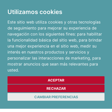
Utilizamos cookies
Este sitio web utiliza cookies y otras tecnologías
de seguimiento para mejorar su experiencia de
navegación con los siguientes fines:
para habilitar
la funcionalidad básica del sitio web
,
para brindar
una mejor experiencia en el sitio web
,
medir su
interés en nuestros productos y servicios y
personalizar las interacciones de marketing
,
para
mostrar anuncios que sean más relevantes para
usted
.
ACEPTAR
RECHAZAR
CAMBIAR PREFERENCIAS