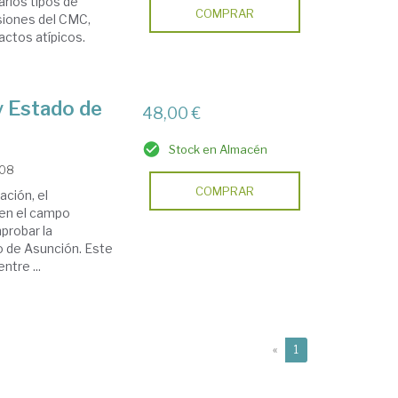
varios tipos de
COMPRAR
siones del CMC,
actos atípicos.
y Estado de
48,00 €
Stock en Almacén
008
COMPRAR
ación, el
en el campo
probar la
o de Asunción. Este
tre ...
(current)
«
1