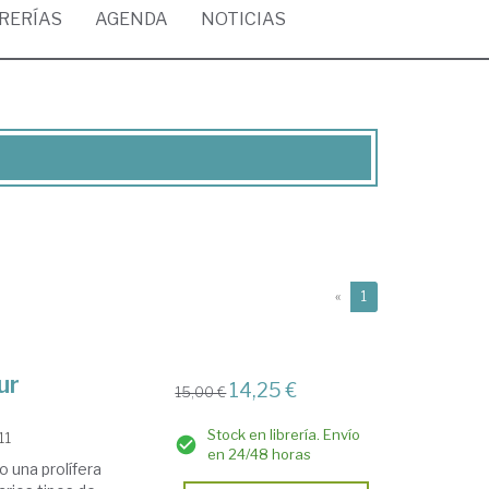
BRERÍAS
AGENDA
NOTICIAS
(current)
«
1
ur
14,25 €
15,00 €
Stock en librería. Envío
11
en 24/48 horas
o una prolífera