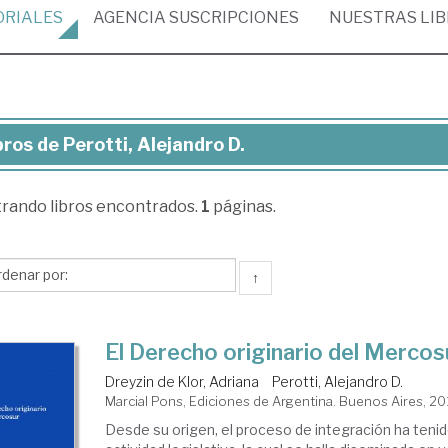
ORIALES
AGENCIA
SUSCRIPCIONES
NUESTRAS
LI
bros de Perotti, Alejandro D.
ros
trando
libros encontrados.
1
páginas.
otti,
jandro
↑
El Derecho originario del Mercos
Dreyzin de Klor, Adriana
Perotti, Alejandro D.
Marcial Pons, Ediciones de Argentina. Buenos Aires, 20
Desde su origen, el proceso de integración ha tenid