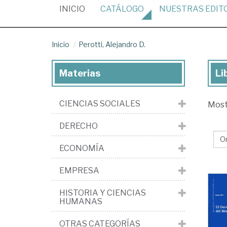
(CURRENT)
INICIO
CATÁLOGO
NUESTRAS
EDIT
Inicio
Perotti, Alejandro D.
Materias
Li
Lib
de
CIENCIAS SOCIALES
Mos
Per
Ale
DERECHO
D.
ECONOMÍA
EMPRESA
HISTORIA Y CIENCIAS
HUMANAS
OTRAS CATEGORÍAS