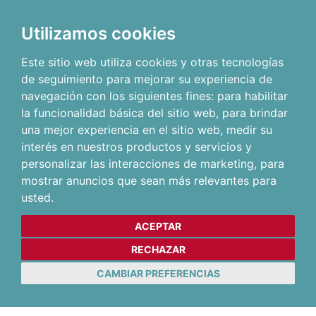
Utilizamos cookies
Este sitio web utiliza cookies y otras tecnologías
de seguimiento para mejorar su experiencia de
navegación con los siguientes fines:
para habilitar
la funcionalidad básica del sitio web
,
para brindar
una mejor experiencia en el sitio web
,
medir su
interés en nuestros productos y servicios y
personalizar las interacciones de marketing
,
para
mostrar anuncios que sean más relevantes para
usted
.
ACEPTAR
RECHAZAR
CAMBIAR PREFERENCIAS