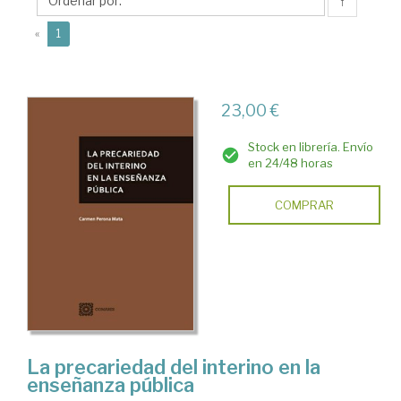
Carmen
↑
(current)
«
1
23,00 €
Stock en librería. Envío
en 24/48 horas
COMPRAR
La precariedad del interino en la
enseñanza pública