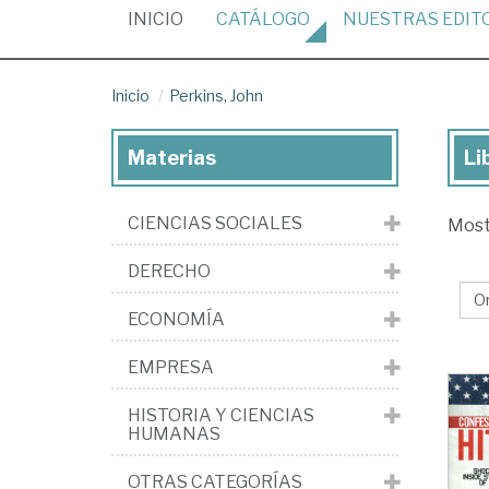
(CURRENT)
INICIO
CATÁLOGO
NUESTRAS
EDIT
Inicio
Perkins, John
Materias
Li
Lib
de
CIENCIAS SOCIALES
Mos
Per
Jo
DERECHO
ECONOMÍA
EMPRESA
HISTORIA Y CIENCIAS
HUMANAS
OTRAS CATEGORÍAS