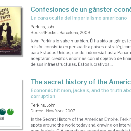
Confesiones de un gánster eco
la cara oculta del imperialismo americano
Perkins, John
Books4Pocket. Barcelona, 2009
John Perkins lo sabe muy bien. Él ha sido un gángst
misión consistía en persuadir a países estratégic
para Estados Unidos, desde Indonesia hasta Panam
aceptaran créditos enormes con el objetivo de finan
de sus infraestructuras. Estos lucrativos ...
The secret history of the Ameri
economic hit men, jackals, and the truth about global
corruption
Perkins, John
Dutton . New York, 2007
In the Secret History of the American Empire, Perki
spots around the world today and, drawing on interv
men, jackals, CIA operatives, reporters, and activis