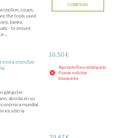
COMPRAR
deception, coups,
are the tools used
ions, banks,
uals - to ensure
 ...
16,50 €
Agotado/Descatalogado.
la
Puede solicitar
búsqueda.
un gángster
ano, aborda en su
 económica mundial.
ón es sólo la
29,47 €