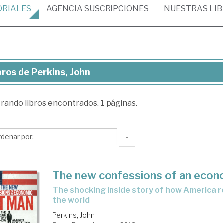
ORIALES
AGENCIA
SUSCRIPCIONES
NUESTRAS
LI
bros de Perkins, John
ros
trando
libros encontrados.
1
páginas.
kins,
hn
↑
The new confessions of an econ
the shocking inside story of how America really took over
the world
Perkins, John