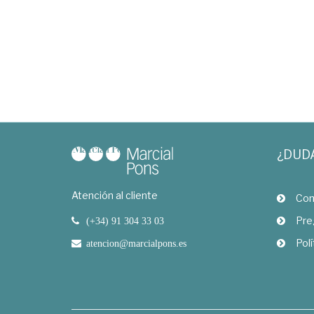
¿DUD
Atención al cliente
Com
Pre
(+34) 91 304 33 03
Polí
atencion@marcialpons.es