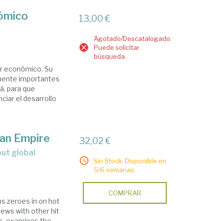
nómico
13,00 €
Agotado/Descatalogado.
Puede solicitar
búsqueda.
er económico. Su
amente importantes
á, para que
ciar el desarrollo
can Empire
32,02 €
Sin Stock. Disponible en
5/6 semanas.
COMPRAR
ns zeroes in on hot
iews with other hit
ts, examines the