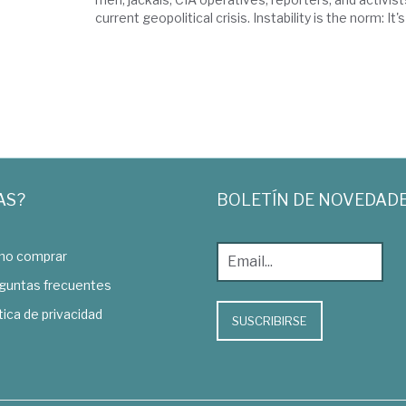
current geopolitical crisis. Instability is the norm: It's 
AS?
BOLETÍN DE NOVEDAD
o comprar
guntas frecuentes
tica de privacidad
SUSCRIBIRSE