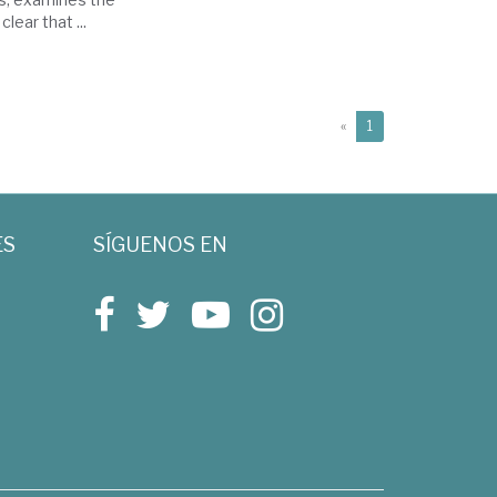
clear that ...
(current)
«
1
ES
SÍGUENOS EN