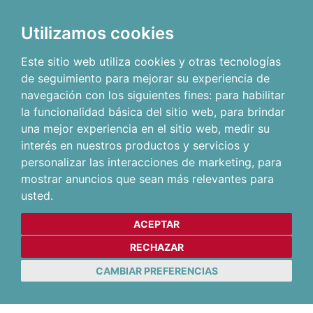
Utilizamos cookies
Este sitio web utiliza cookies y otras tecnologías
de seguimiento para mejorar su experiencia de
navegación con los siguientes fines:
para habilitar
la funcionalidad básica del sitio web
,
para brindar
una mejor experiencia en el sitio web
,
medir su
interés en nuestros productos y servicios y
personalizar las interacciones de marketing
,
para
mostrar anuncios que sean más relevantes para
usted
.
ACEPTAR
RECHAZAR
CAMBIAR PREFERENCIAS