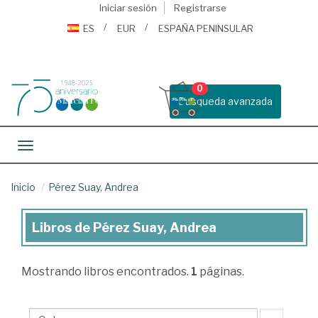
Iniciar sesión
Registrarse
ES
EUR
ESPAÑA PENINSULAR
0
Busqueda avanzada
Toggle navigation
Inicio
Pérez Suay, Andrea
Libros de Pérez Suay, Andrea
Libros
de
Mostrando
libros encontrados.
1
páginas.
Pérez
Suay,