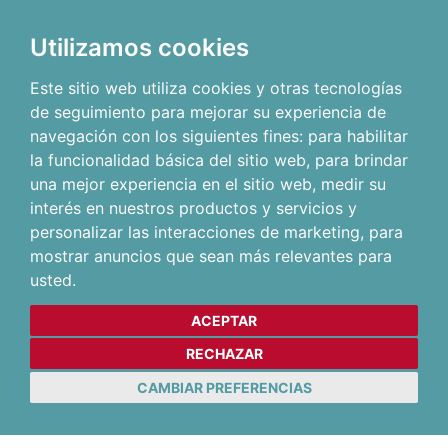
Utilizamos cookies
Este sitio web utiliza cookies y otras tecnologías
de seguimiento para mejorar su experiencia de
navegación con los siguientes fines:
para habilitar
la funcionalidad básica del sitio web
,
para brindar
una mejor experiencia en el sitio web
,
medir su
interés en nuestros productos y servicios y
personalizar las interacciones de marketing
,
para
mostrar anuncios que sean más relevantes para
usted
.
ACEPTAR
RECHAZAR
CAMBIAR PREFERENCIAS