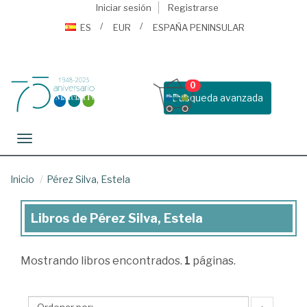
Iniciar sesión
Registrarse
ES
EUR
ESPAÑA PENINSULAR
0
Busqueda avanzada
Toggle navigation
Inicio
Pérez Silva, Estela
Libros de Pérez Silva, Estela
Libros
de
Mostrando
libros encontrados.
1
páginas.
Pérez
Silva,