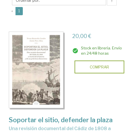
Estela
↑
(current)
«
1
20,00 €
Stock en librería. Envío
en 24/48 horas
COMPRAR
Soportar el sitio, defender la plaza
Una revisión documental del Cádiz de 1808 a